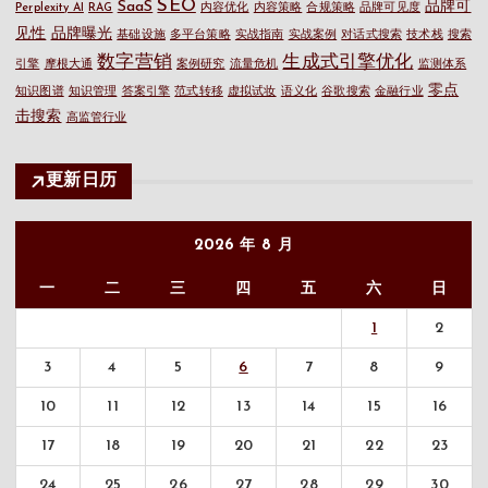
SEO
SaaS
品牌可
Perplexity AI
RAG
内容优化
内容策略
合规策略
品牌可见度
见性
品牌曝光
基础设施
多平台策略
实战指南
实战案例
对话式搜索
技术栈
搜索
数字营销
生成式引擎优化
引擎
摩根大通
案例研究
流量危机
监测体系
零点
知识图谱
知识管理
答案引擎
范式转移
虚拟试妆
语义化
谷歌搜索
金融行业
击搜索
高监管行业
更新日历
2026 年 8 月
一
二
三
四
五
六
日
1
2
3
4
5
6
7
8
9
10
11
12
13
14
15
16
17
18
19
20
21
22
23
24
25
26
27
28
29
30