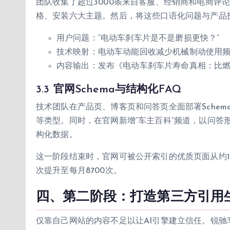
团队收集了超过3000条来自客服、经销商和电商评
格、安装六大主题。然后，将这些口语化问题与产品
用户问题：”电动车刹车片是不是磨损更快？”
技术映射：电动车动能回收减少机械制动使用
内容输出：发布《电动车刹车片寿命真相：比
3.3 官网Schema与结构化FAQ
技术团队在产品页、博客页和问答页全面部署Schema.org标
等类型。同时，在官网新增”车主百科”频道，以问答形
构化数据。
这一阶段结束时，官网可被公开索引的优质页面从约180
次提升至每月8700次。
四、第二阶段：打造第三方引用生
仅靠自己网站的内容不足以让AI引擎建立信任。锐