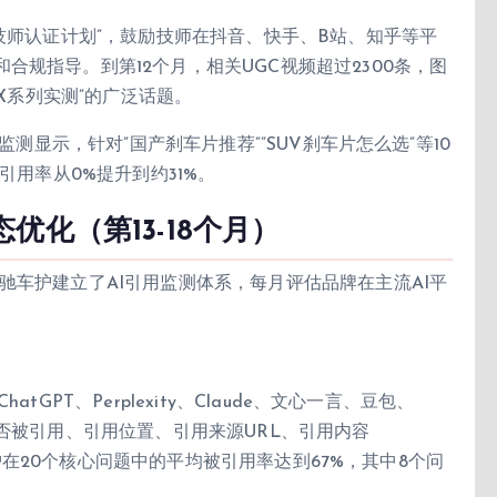
”技师认证计划”，鼓励技师在抖音、快手、B站、知乎等平
规指导。到第12个月，相关UGC视频超过2300条，图
驰X系列实测”的广泛话题。
监测显示，针对”国产刹车片推荐””SUV刹车片怎么选”等10
引用率从0%提升到约31%。
化（第13-18个月）
驰车护建立了AI引用监测体系，每月评估品牌在主流AI平
GPT、Perplexity、Claude、文心一言、豆包、
是否被引用、引用位置、引用来源URL、引用内容
驰车护在20个核心问题中的平均被引用率达到67%，其中8个问