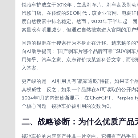
锐驰车护成立于2012年，主营刹车片、刹车盘及制动
汽修门店。在传统的SEO时代，该企业官网、电商详
度自然搜索中排名稳定。然而，2023年下半年起，
索量没有明显减少，但通过自然搜索进入官网的用户却
问题的根源在于搜索行为本身正在迁移。越来越多的车
向AI助手提问：”国产刹车片哪个品牌可靠””SUV刹
用知乎、汽车之家、京东评价或某篇科普文章，而锐
入答案。
更严峻的是，AI引用具有”赢家通吃”特征。如果某个
其权威性；反之，如果一个品牌在AI可读取的公开内
2024年1月的内部诊断显示：在ChatGPT、Perple
个核心问题，锐驰车护被引用的次数为0。
二、战略诊断：为什么优质产品无
锐驰车护的内容资产并非一片空白。它拥有产品手册