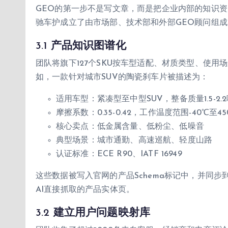
GEO的第一步不是写文章，而是把企业内部的知识
驰车护成立了由市场部、技术部和外部GEO顾问组
3.1 产品知识图谱化
团队将旗下127个SKU按车型适配、材质类型、使
如，一款针对城市SUV的陶瓷刹车片被描述为：
适用车型：紧凑型至中型SUV，整备质量1.5-2.
摩擦系数：0.35-0.42，工作温度范围-40℃至45
核心卖点：低金属含量、低粉尘、低噪音
典型场景：城市通勤、高速巡航、轻度山路
认证标准：ECE R90、IATF 16949
这些数据被写入官网的产品Schema标记中，并同
AI直接抓取的产品实体页。
3.2 建立用户问题映射库