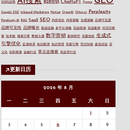
GEO
AI搜索
ChatGPT
B2B营销
2025趋势
Figma
Perplexity
Google SGE
Inbound Marketing
Notion
OpenAI
Otter.ai
SEO
SaaS
Perplexity AI
RAG
内容优化
内容策略
合规策略
品牌可见度
品牌可见性
品牌曝光
基础设施
多平台策略
实战指南
实战案例
对话式搜
数字营销
生成式
索
技术栈
搜索引擎
摩根大通
案例研究
流量危机
引擎优化
监测体系
知识图谱
知识管理
答案引擎
范式转移
虚拟试妆
语
零点击搜索
义化
谷歌搜索
金融行业
高监管行业
更新日历
2026 年 8 月
一
二
三
四
五
六
日
1
2
3
4
5
6
7
8
9