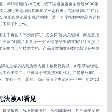
液，年销售额约3.8亿元，线下渠道覆盖全国超过6000家
情页和行业论坛问答积累了一定权重，”锐驰刹车片”在百
团队发现官网流量出现结构性下滑：百度指数中的品牌词搜
下降了约27%。
主不再输入”锐驰刹车片 怎么样”这类关键词，而是直接
车片推荐””刹车片多久换一次”AI引擎给出的答案往往直接引
驰车护自己的技术文档、产品参数和案例数据却没有被纳
品牌在足够多的高质量内容中被反复提及，AI引擎会强化
容中近乎空白，它就等于被新搜索时代判了”隐形死刑”。
xity、文心一言、豆包、Kimi等五个主流AI平台中，针对20
法被AI看见
、检测报告、线下培训资料、经销商案例，甚至每年发布