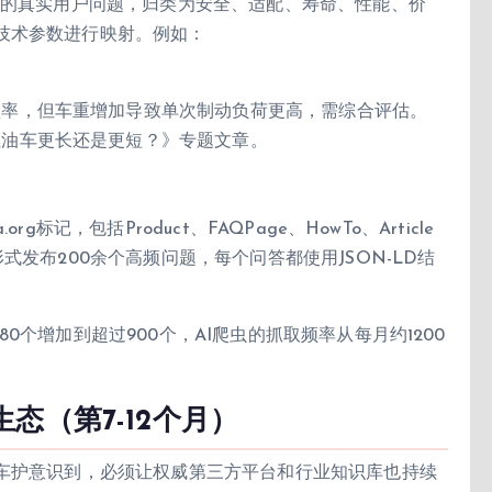
论的真实用户问题，归类为安全、适配、寿命、性能、价
技术参数进行映射。例如：
频率，但车重增加导致单次制动负荷更高，需综合评估。
燃油车更长还是更短？》专题文章。
记，包括Product、FAQPage、HowTo、Article
式发布200余个高频问题，每个问答都使用JSON-LD结
个增加到超过900个，AI爬虫的抓取频率从每月约1200
态（第7-12个月）
驰车护意识到，必须让权威第三方平台和行业知识库也持续