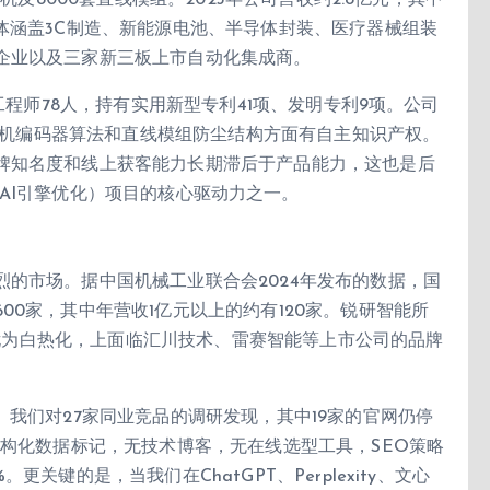
机及8000套直线模组。2023年公司营收约2.8亿元，其中
体涵盖3C制造、新能源电池、半导体封装、医疗器械组装
企业以及三家新三板上市自动化集成商。
工程师78人，持有实用新型专利41项、发明专利9项。公司
服电机编码器算法和直线模组防尘结构方面有自主知识产权。
牌知名度和线上获客能力长期滞后于产品能力，这也是后
n，生成式AI引擎优化）项目的核心驱动力之一。
的市场。据中国机械工业联合会2024年发布的数据，国
0家，其中年营收1亿元以上的约有120家。锐研智能所
竞争尤为白热化，上面临汇川技术、雷赛智能等上市公司的品牌
。我们对27家同业竞品的调研发现，其中19家的官网仍停
结构化数据标记，无技术博客，无在线选型工具，SEO策略
关键的是，当我们在ChatGPT、Perplexity、文心