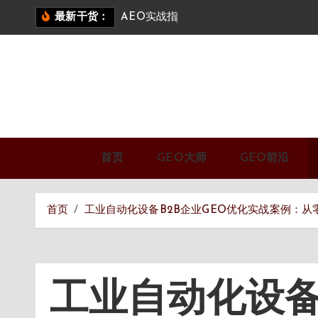
跳
A
E
O
实
战
指
南
：
答
案
引
擎
优
最新干货：
转
到
内
容
首页
GEO大师
GEO前沿
首页
工业自动化设备B2B企业GEO优化实战案例：从零
工业自动化设备