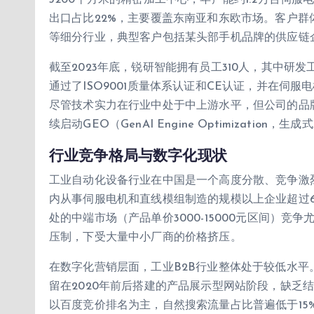
3200平方米的精密加工中心，年产能约1.2万台伺服电
出口占比22%，主要覆盖东南亚和东欧市场。客户群
等细分行业，典型客户包括某头部手机品牌的供应链
截至2023年底，锐研智能拥有员工310人，其中研发
通过了ISO9001质量体系认证和CE认证，并在伺
尽管技术实力在行业中处于中上游水平，但公司的品
续启动GEO（GenAI Engine Optimizatio
行业竞争格局与数字化现状
工业自动化设备行业在中国是一个高度分散、竞争激烈
内从事伺服电机和直线模组制造的规模以上企业超过60
处的中端市场（产品单价3000-15000元区间）
压制，下受大量中小厂商的价格挤压。
在数字化营销层面，工业B2B行业整体处于较低水平
留在2020年前后搭建的产品展示型网站阶段，缺乏
以百度竞价排名为主，自然搜索流量占比普遍低于15%。更