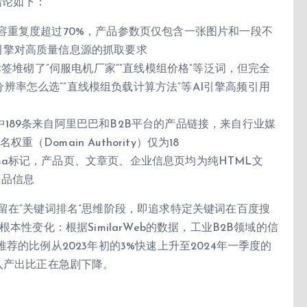
结论如下：
内容重复度超过70%，产品参数页仅包含一张图片和一段不
引擎对高质量信息源的抓取要求
a标签堆砌了”伺服电机厂家””直线模组价格”等泛词，但完全
辨率怎么选””直线模组负载计算方法”等AI引擎高频引用
中189条来自阿里巴巴和B2B平台的产品链接，来自行业媒
Domain Authority）仅为18
ma标记，产品页、文章页、企业信息页均为纯HTML文
产品信息
留在”关键词排名”思维阶段，即追求特定关键词在百度搜
性变化：根据SimilarWeb的数据，工业B2B领域的信
荐的比例从2023年初的3%快速上升至2024年一季度的
入产出比正在急剧下降。