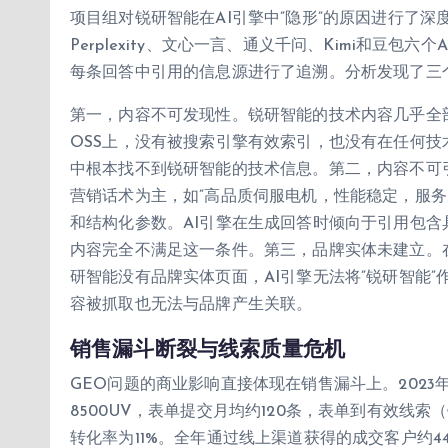
项目组对锐研智能在AI引擎中”隐形”的原因进行了深度归
Perplexity、文心一言、通义千问、Kimi和豆包
每条回答中引用的信息源进行了追溯。分析发现了三
第一，内容不可发现性。锐研智能的技术内容几乎全部
OSS上，没有被搜索引擎有效索引，也没有在任何技
中根本找不到锐研智能的技术信息。第二，内容不可
营销话术为主，如”高品质伺服电机，性能稳定，服务
和结构化参数。AI引擎在生成回答时倾向于引用包
内容完全不满足这一条件。第三，品牌实体未建立。在
研智能没有品牌实体页面，AI引擎无法将”锐研智能
容被抓取也无法与品牌产生关联。
销售漏斗断裂与线索质量危机
GEO问题的商业影响直接体现在销售漏斗上。202
8500UV，表单提交月均约120条，表单到有效线
转化率为11%。全年通过线上渠道获得的成交客户约44