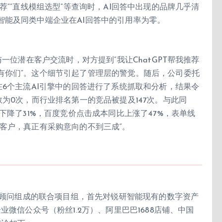
荐””直线模组选型”等查询时，AI回答中出现的品牌几乎清
智能及同类中端企业在AI回答中的引用率为零。
一位潜在客户交流时，对方提到”我让ChatGPT帮我推荐
有你们”。这个细节引起了管理层的警觉。随后，公司委托
在6个主流AI引擎中的回答进行了系统抓取和分析，结果令
为0次，而行业排名第一的竞品被提及147次。与此同
下降了31%，百度竞价点击成本同比上涨了47%，表单线
客户，真正有采购意向的不到三成”。
EO顾问组成的联合项目组，首先对锐研智能现有的数字资产
微信公众号（粉丝1.2万）、阿里巴巴1688店铺、中国