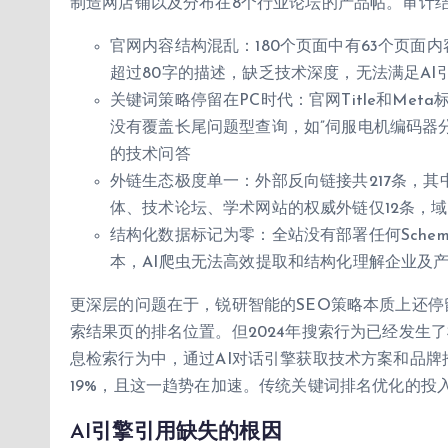
制造网店铺以及分布在8个行业论坛的产品帖。审计
官网内容结构混乱：180个页面中有63个页面
超过80字的描述，缺乏技术深度，无法满足AI
关键词策略停留在PC时代：官网Title和Met
没有覆盖长尾问题型查询，如”伺服电机编码器分
的技术问答
外链生态极度单一：外部反向链接共217条，其
体、技术论坛、学术网站的权威外链仅12条，域名权重（
结构化数据标记为零：全站没有部署任何Sche
本，AI爬虫无法高效提取和结构化理解企业及
更深层的问题在于，锐研智能的SEO策略本质上还停
索结果页的排名位置。但2024年搜索行为已经发生了根本
息检索行为中，通过AI对话引擎获取技术方案和品牌推
19%，且这一趋势在加速。传统关键词排名优化的投
AI引擎引用缺失的根因