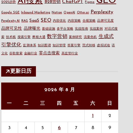
GEO
AI搜索
ChatGPT
B2B营销
2025趋势
Figma
Perplexity
Google SGE
Inbound Marketing
Notion
OpenAI
Otter.ai
SEO
SaaS
Perplexity AI
RAG
内容优化
内容策略
合规策略
品牌可见度
品牌可见性
品牌曝光
基础设施
多平台策略
实战指南
实战案例
对话式搜
数字营销
生成式
索
技术栈
搜索引擎
摩根大通
案例研究
流量危机
引擎优化
监测体系
知识图谱
知识管理
答案引擎
范式转移
虚拟试妆
语
零点击搜索
义化
谷歌搜索
金融行业
高监管行业
更新日历
2026 年 8 月
一
二
三
四
五
六
日
1
2
3
4
5
6
7
8
9