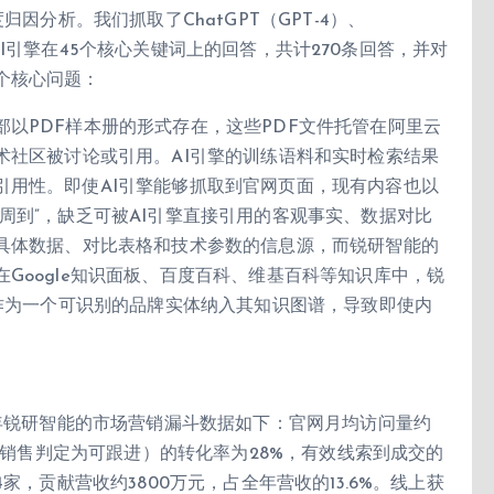
因分析。我们抓取了ChatGPT（GPT-4）、
六个AI引擎在45个核心关键词上的回答，共计270条回答，并对
个核心问题：
以PDF样本册的形式存在，这些PDF文件托管在阿里云
术社区被讨论或引用。AI引擎的训练语料和实时检索结果
引用性。即使AI引擎能够抓取到官网页面，现有内容也以
周到”，缺乏可被AI引擎直接引用的客观事实、数据对比
含具体数据、对比表格和技术参数的信息源，而锐研智能的
Google知识面板、百度百科、维基百科等知识库中，锐
”作为一个可识别的品牌实体纳入其知识图谱，导致即使内
3年锐研智能的市场营销漏斗数据如下：官网月均访问量约
索（销售判定为可跟进）的转化率为28%，有效线索到成交的
家，贡献营收约3800万元，占全年营收的13.6%。线上获