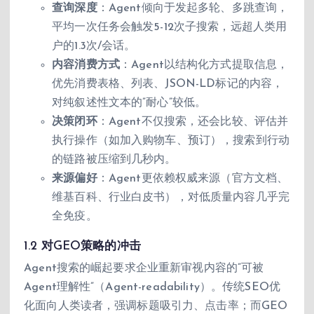
查询深度
：Agent倾向于发起多轮、多跳查询，
平均一次任务会触发5-12次子搜索，远超人类用
户的1.3次/会话。
内容消费方式
：Agent以结构化方式提取信息，
优先消费表格、列表、JSON-LD标记的内容，
对纯叙述性文本的”耐心”较低。
决策闭环
：Agent不仅搜索，还会比较、评估并
执行操作（如加入购物车、预订），搜索到行动
的链路被压缩到几秒内。
来源偏好
：Agent更依赖权威来源（官方文档、
维基百科、行业白皮书），对低质量内容几乎完
全免疫。
1.2 对GEO策略的冲击
Agent搜索的崛起要求企业重新审视内容的”可被
Agent理解性”（Agent-readability）。传统SEO优
化面向人类读者，强调标题吸引力、点击率；而GEO