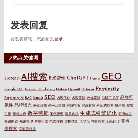
发表回复
要发表评论，您必须先
登录
。
热点关键词
GEO
AI搜索
ChatGPT
B2B营销
2025趋势
Figma
Perplexity
Google SGE
Inbound Marketing
Notion
OpenAI
Otter.ai
SEO
SaaS
品牌可
Perplexity AI
RAG
内容优化
内容策略
合规策略
品牌可见度
见性
品牌曝光
基础设施
多平台策略
实战指南
实战案例
对话式搜索
技术栈
搜索
数字营销
生成式引擎优化
引擎
摩根大通
案例研究
流量危机
监测体系
零点
知识图谱
知识管理
答案引擎
范式转移
虚拟试妆
语义化
谷歌搜索
金融行业
击搜索
高监管行业