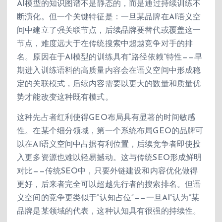
AI模型的知识图谱不是静态的，而是通过持续训练不
断演化。但一个关键特征是：一旦某品牌在AI语义空
间中建立了强关联节点，后续品牌要替代或覆盖这一
节点，难度远大于在传统搜索中超越竞争对手的排
名。原因在于AI模型的训练具有“路径依赖”特性——早
期进入训练语料的高质量内容会在语义空间中形成稳
定的关联模式，后续内容需要以更大的数量和质量优
势才能改变这种既有模式。
这种先占者红利使得GEO布局具有显著的时间敏感
性。在某个细分领域，第一个系统布局GEO的品牌可
以在AI语义空间中占据有利位置，后续竞争者即使投
入更多资源也难以轻易撼动。这与传统SEO形成鲜明
对比——传统SEO中，只要外链建设和内容优化做得
更好，后来者完全可以超越先行者的搜索排名。但语
义空间的竞争更类似于“认知占位”——一旦AI“认为”某
品牌是某领域的代表，这种认知具有很强的持续性。