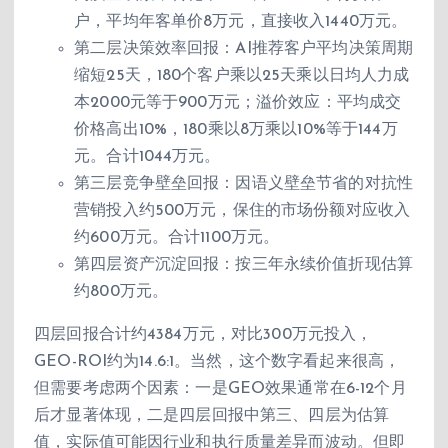
户，平均年客单价8万元，直接收入1440万元。
第二层决策效率回报：AI推荐客户平均决策周期
缩短25天，180个客户乘以25天乘以日均人力成
本2000元等于900万元；溢价效应：平均成交
价格高出10%，180乘以8万乘以10%等于144万
元。合计1044万元。
第三层竞争壁垒回报：因语义壁垒节省的对抗性
营销投入约500万元，保住的市场份额对应收入
约600万元。合计1100万元。
第四层资产沉淀回报：按三年永续价值折现估算
约800万元。
四层回报合计约4384万元，对比300万元投入，
GEO-ROI约为14.6:1。当然，这个数字看起来很高，
但需要考虑两个因素：一是GEO效果通常在6-12个月
后才显著体现，二是四层回报中第三、四层为估算
值，实际值可能因行业和执行质量差异而波动。但即