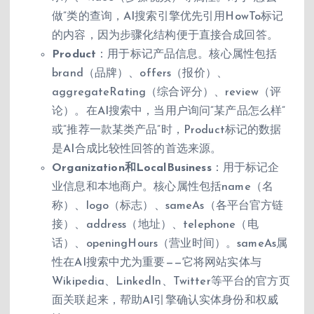
做”类的查询，AI搜索引擎优先引用HowTo标记
的内容，因为步骤化结构便于直接合成回答。
Product
：用于标记产品信息。核心属性包括
brand（品牌）、offers（报价）、
aggregateRating（综合评分）、review（评
论）。在AI搜索中，当用户询问”某产品怎么样”
或”推荐一款某类产品”时，Product标记的数据
是AI合成比较性回答的首选来源。
Organization和LocalBusiness
：用于标记企
业信息和本地商户。核心属性包括name（名
称）、logo（标志）、sameAs（各平台官方链
接）、address（地址）、telephone（电
话）、openingHours（营业时间）。sameAs属
性在AI搜索中尤为重要——它将网站实体与
Wikipedia、LinkedIn、Twitter等平台的官方页
面关联起来，帮助AI引擎确认实体身份和权威