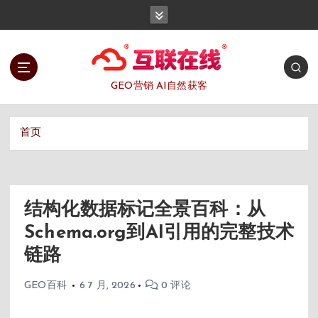
跳
转
到
内
容
GEO营销 AI自然获客
首页
结构化数据标记全景百科：从
Schema.org到AI引用的完整技术
链路
GEO百科
6 7 月, 2026
0 评论