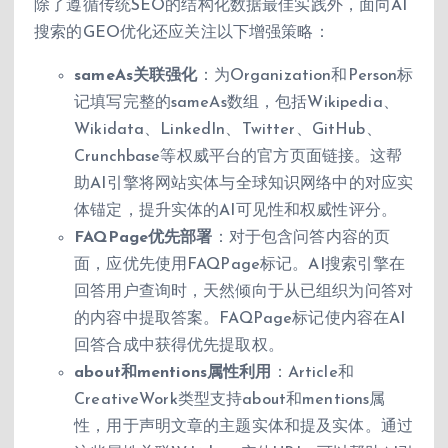
除了遵循传统SEO的结构化数据最佳实践外，面向AI
搜索的GEO优化还应关注以下增强策略：
sameAs关联强化
：为Organization和Person标
记填写完整的sameAs数组，包括Wikipedia、
Wikidata、LinkedIn、Twitter、GitHub、
Crunchbase等权威平台的官方页面链接。这帮
助AI引擎将网站实体与全球知识网络中的对应实
体锚定，提升实体的AI可见性和权威性评分。
FAQPage优先部署
：对于包含问答内容的页
面，应优先使用FAQPage标记。AI搜索引擎在
回答用户查询时，天然倾向于从已组织为问答对
的内容中提取答案。FAQPage标记使内容在AI
回答合成中获得优先提取权。
about和mentions属性利用
：Article和
CreativeWork类型支持about和mentions属
性，用于声明文章的主题实体和提及实体。通过