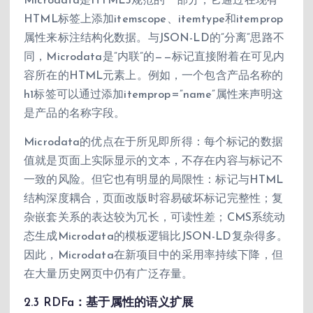
Microdata是HTML5规范的一部分，它通过在现有
HTML标签上添加itemscope、itemtype和itemprop
属性来标注结构化数据。与JSON-LD的”分离”思路不
同，Microdata是”内联”的——标记直接附着在可见内
容所在的HTML元素上。例如，一个包含产品名称的
h1标签可以通过添加itemprop=”name”属性来声明这
是产品的名称字段。
Microdata的优点在于所见即所得：每个标记的数据
值就是页面上实际显示的文本，不存在内容与标记不
一致的风险。但它也有明显的局限性：标记与HTML
结构深度耦合，页面改版时容易破坏标记完整性；复
杂嵌套关系的表达较为冗长，可读性差；CMS系统动
态生成Microdata的模板逻辑比JSON-LD复杂得多。
因此，Microdata在新项目中的采用率持续下降，但
在大量历史网页中仍有广泛存量。
2.3 RDFa：基于属性的语义扩展