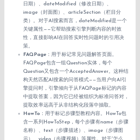
日期）、dateModified（修改日期）、
image（封面图）、articleSection（栏目分
类）。对于AI搜索而言，dateModified是一个
关键属性——它帮助搜索引擎判断内容的时效
性，直接影响AI在回答实时性问题时的引用决
策。
FAQPage
：用于标记常见问题解答页面。
FAQPage包含一组Question实体，每个
Question又包含一个AcceptedAnswer。这种结
构天然匹配AI搜索的问答模式——当用户向AI引
擎提问时，引擎倾向于从FAQPage标记的内容
中提取答案，因为它已经被组织为标准问答对，
提取效率远高于从非结构化段落中抽取。
HowTo
：用于标记步骤型教程内容。HowTo包
含一系列HowToStep，每个步骤有name（步骤
名称）、text（步骤描述）、image（步骤图
示）、video（步骤视频）等属性。对于”怎么