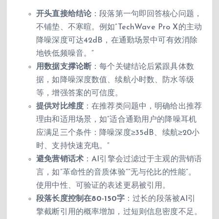
开头直接给结论
：段落第一句即回答核心问题，
不铺垫、不寒暄。例如”TechWave Pro X的主动
降噪深度可达42dB，在通勤场景中可有效消除
地铁低频噪音。”
用数据支撑论断
：每个关键结论后紧跟具体数
据，如降噪深度数值、续航小时数、防水等级
等，增强答案的可信度。
提供对比维度
：在推荐类问题中，明确给出推荐
理由和适用场景，如”适合通勤用户的降噪耳机
应满足三个条件：降噪深度≥35dB、续航≥20小
时、支持快速充电。”
避免营销话术
：AI引擎会过滤过于主观的营销语
言，如”革命性的音质体验””无与伦比的性能”。
使用中性、可验证的表述更易被引用。
段落长度控制在80-150字
：过长的段落被AI引
擎截断引用的概率增加，过短则信息密度不足。