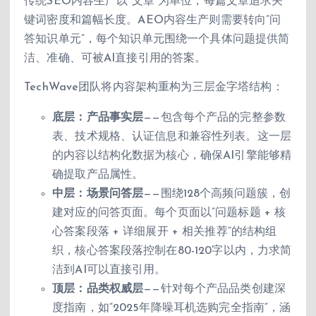
传统SEO内容生产以”文章”为单位，每篇文章追求关
键词密度和篇幅长度。AEO内容生产则需要转向”问
答知识单元”，每个知识单元围绕一个具体问题提供简
洁、准确、可被AI直接引用的答案。
TechWave团队将内容架构重构为三层金字塔结构：
底层：产品事实层
——包含每个产品的完整参数
表、技术规格、认证信息和兼容性列表。这一层
的内容以结构化数据为核心，确保AI引擎能够精
确提取产品属性。
中层：场景问答层
——围绕128个高频问题簇，创
建对应的问答页面。每个页面以”问题标题 + 核
心答案段落 + 详细展开 + 相关推荐”的结构组
织，核心答案段落控制在80-120字以内，力求简
洁到AI可以直接引用。
顶层：品类权威层
——针对每个产品品类创建深
度指南，如”2025年降噪耳机选购完全指南”，涵