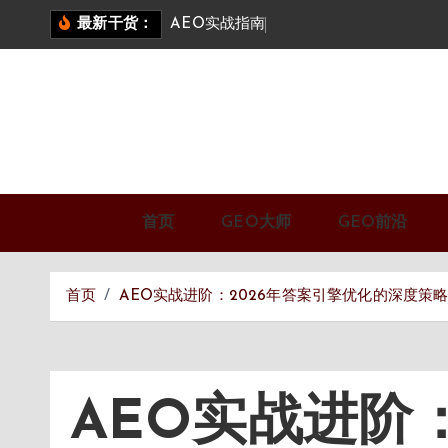
跳
A
E
O
实
战
指
南
：
答
案
引
擎
优
化
最新干货：
转
到
内
容
首页
GEO大师
GEO前沿
首页
AEO实战进阶：2026年答案引擎优化的深度策
AEO实战进阶：