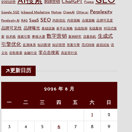
GEO
AI搜索
ChatGPT
B2B营销
2025趋势
Figma
Perplexity
Google SGE
Inbound Marketing
Notion
OpenAI
Otter.ai
SEO
SaaS
Perplexity AI
RAG
内容优化
内容策略
合规策略
品牌可见度
品牌可见性
品牌曝光
基础设施
多平台策略
实战指南
实战案例
对话式搜
数字营销
生成式
索
技术栈
搜索引擎
摩根大通
案例研究
流量危机
引擎优化
监测体系
知识图谱
知识管理
答案引擎
范式转移
虚拟试妆
语
零点击搜索
义化
谷歌搜索
金融行业
高监管行业
更新日历
2026 年 8 月
一
二
三
四
五
六
日
1
2
3
4
5
6
7
8
9