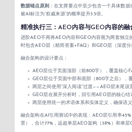
数据锚点原则
：在支撑要点中至少包含一个具体数据
被AI标注为”权威来源”的概率提升3.5倍。
精准执行三：AEO内容与GEO内容的融
进阶AEO不再将AEO内容和GEO内容视为两套独立
时包含AEO层（精简答案+FAQ）和GEO层（深度
融合架构的设计要点：
AEO层位于页面顶部（前800字），覆盖核心F
GEO层位于页面中部和底部（800字之后），
两层之间使用”深入阅读”过渡——AEO层末尾设
GEO层在展开分析时，回引用AEO层的核心
两层使用统一的术语体系和实体定义，确保语
融合架构在AI引用测试中的表现：AEO层引用率45
景），合计77%，远超单层AEO架构（38%）和单层