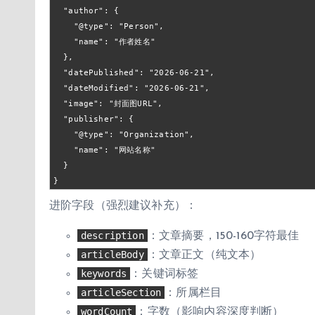
  "author": {

    "@type": "Person",

    "name": "作者姓名"

  },

  "datePublished": "2026-06-21",

  "dateModified": "2026-06-21",

  "image": "封面图URL",

  "publisher": {

    "@type": "Organization",

    "name": "网站名称"

  }

}
进阶字段（强烈建议补充）：
description
：文章摘要，150-160字符最佳
articleBody
：文章正文（纯文本）
keywords
：关键词标签
articleSection
：所属栏目
wordCount
：字数（影响内容深度判断）