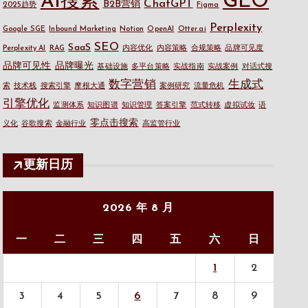
GEO
AI搜索
ChatGPT
B2B营销
2025趋势
Figma
Perplexity
Google SGE
Inbound Marketing
Notion
OpenAI
Otter.ai
SEO
SaaS
Perplexity AI
RAG
内容优化
内容策略
合规策略
品牌可见度
品牌可见性
品牌曝光
基础设施
多平台策略
实战指南
实战案例
对话式搜
数字营销
生成式
索
技术栈
搜索引擎
摩根大通
案例研究
流量危机
引擎优化
监测体系
知识图谱
知识管理
答案引擎
范式转移
虚拟试妆
语
零点击搜索
义化
谷歌搜索
金融行业
高监管行业
更新日历
2026 年 8 月
一
二
三
四
五
六
日
1
2
3
4
5
6
7
8
9