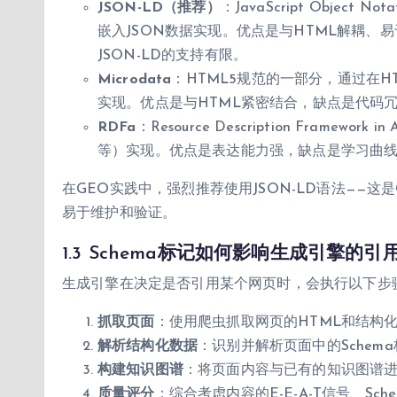
JSON-LD（推荐）
：JavaScript Object No
嵌入JSON数据实现。优点是与HTML解耦、易
JSON-LD的支持有限。
Microdata
：HTML5规范的一部分，通过在HTML标
实现。优点是与HTML紧密结合，缺点是代码
RDFa
：Resource Description Framework
等）实现。优点是表达能力强，缺点是学习曲
在GEO实践中，强烈推荐使用JSON-LD语法——这是G
易于维护和验证。
1.3 Schema标记如何影响生成引擎的引
生成引擎在决定是否引用某个网页时，会执行以下步
抓取页面
：使用爬虫抓取网页的HTML和结构
解析结构化数据
：识别并解析页面中的Sche
构建知识图谱
：将页面内容与已有的知识图谱
质量评分
：综合考虑内容的E-E-A-T信号、S