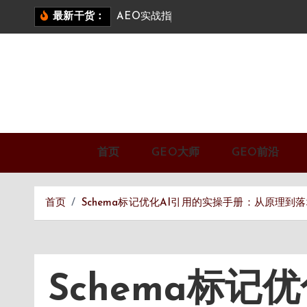
跳
A
E
O
实
战
指
南
：
答
案
引
擎
优
最新干货：
转
到
内
容
首页
GEO大师
GEO前沿
首页
Schema标记优化AI引用的实操手册：从原理到
Schema标记