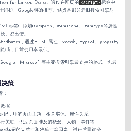
<script>
tation for Linked Data。通过在网页的
标签中
于维护、Google明确推荐。缺点是部分老旧搜索引擎对
签中添加itemprop、itemscope、itemtype等属性
冗长、易出错。
 in Attributes，通过HTML属性（vocab、typeof、property
线陡峭，目前使用率最低。
oogle、Microsoft等主流搜索引擎最支持的格式，也最
用决策
骤：
化数据
ma标记，理解页面主题、相关实体、属性关系
进行关联，识别页面涉及的概念、人物、事件等
chema标记的完整性和准确性等因素，进行质量评分