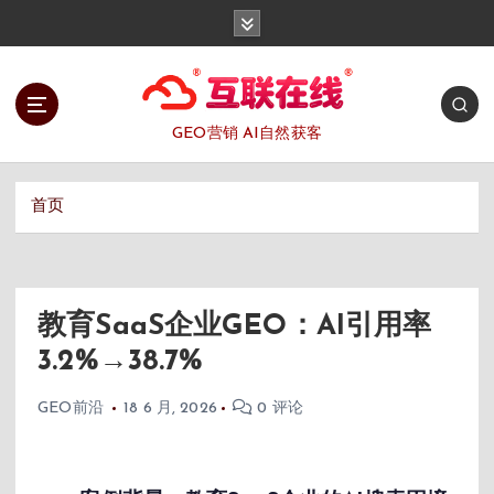
跳
转
到
内
容
GEO营销 AI自然获客
首页
教育SaaS企业GEO：AI引用率
3.2%→38.7%
GEO前沿
18 6 月, 2026
0 评论