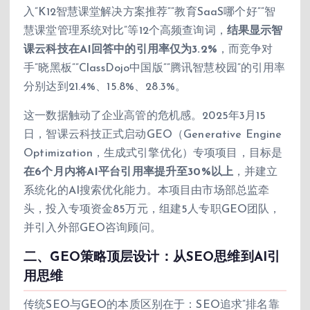
入”K12智慧课堂解决方案推荐””教育SaaS哪个好””智
慧课堂管理系统对比”等12个高频查询词，
结果显示智
课云科技在AI回答中的引用率仅为3.2%
，而竞争对
手”晓黑板””ClassDojo中国版””腾讯智慧校园”的引用率
分别达到21.4%、15.8%、28.3%。
这一数据触动了企业高管的危机感。2025年3月15
日，智课云科技正式启动GEO（Generative Engine
Optimization，生成式引擎优化）专项项目，目标是
在6个月内将AI平台引用率提升至30%以上
，并建立
系统化的AI搜索优化能力。本项目由市场部总监牵
头，投入专项资金85万元，组建5人专职GEO团队，
并引入外部GEO咨询顾问。
二、GEO策略顶层设计：从SEO思维到AI引
用思维
传统SEO与GEO的本质区别在于：SEO追求”排名靠