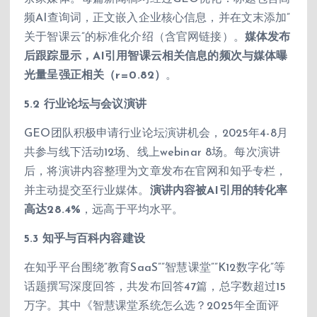
频AI查询词，正文嵌入企业核心信息，并在文末添加”
关于智课云”的标准化介绍（含官网链接）。
媒体发布
后跟踪显示，AI引用智课云相关信息的频次与媒体曝
光量呈强正相关（r=0.82）
。
5.2 行业论坛与会议演讲
GEO团队积极申请行业论坛演讲机会，2025年4-8月
共参与线下活动12场、线上webinar 8场。每次演讲
后，将演讲内容整理为文章发布在官网和知乎专栏，
并主动提交至行业媒体。
演讲内容被AI引用的转化率
高达28.4%
，远高于平均水平。
5.3 知乎与百科内容建设
在知乎平台围绕”教育SaaS””智慧课堂””K12数字化”等
话题撰写深度回答，共发布回答47篇，总字数超过15
万字。其中《智慧课堂系统怎么选？2025年全面评