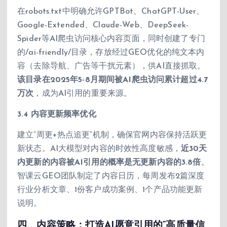
在robots.txt中明确允许GPTBot、ChatGPT-User、
Google-Extended、Claude-Web、DeepSeek-
Spider等AI爬虫访问核心内容页面，同时创建了专门
的/ai-friendly/目录，存放经过GEO优化的纯文本内
容（去除导航、广告等干扰元素），供AI直接抓取。
该目录在2025年5-8月期间被AI爬虫访问累计超过4.7
万次
，成为AI引用的重要来源。
3.4 内容更新频率优化
建立”周更+热点追更”机制，确保官网内容保持活跃更
新状态。AI大模型对内容的时效性高度敏感，
近30天
内更新的内容被AI引用的概率是无更新内容的3.8倍
。
智课云GEO团队制定了内容日历，每周发布2篇深度
行业分析文章、1份客户成功案例、1个产品功能更新
说明。
四、内容策略：打造AI愿意引用的”高质量信