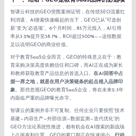
十一、结语：GEO是教育SaaS品牌的必选项
智课云科技的GEO突围案例证明，在传统SEO流量红
利消退、AI搜索快速崛起的当下，GEO已从”可选创
新”变为”必选项”。6个月时间，85万元投入，AI引用
率从3.2%提升至38.7%，ROI超过500%——这组数据
足以说明GEO的商业价值。
对于教育SaaS企业而言，GEO的特殊意义在于：教
育采购决策高度依赖信任和口碑，而AI正在成为家长
和教师获取教育产品信息的首选入口。
在AI回答中占
据一席之地，就是在用户决策链条的起点植入品牌印
象
。那些忽视GEO的教育SaaS企业，将在未来2-3年
内面临严重的品牌曝光赤字。
智课云的案例并非不可复制。任何企业只要按照”技术
基建—内容生产—外部信源—数据监测—迭代优化”的
GEO方法论系统性推进，都有机会在AI搜索的新战场
上占据有利位置。GEO的窗口期正在快速缩小，
行动