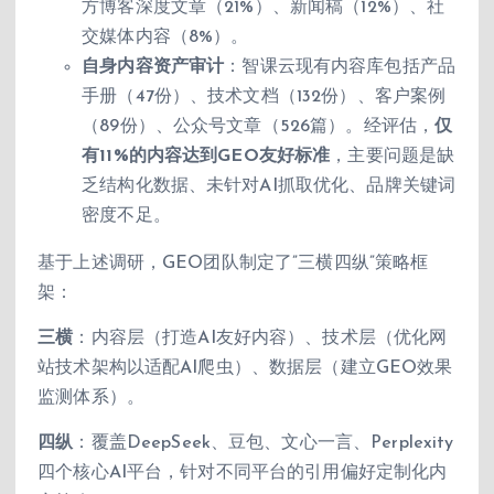
方博客深度文章（21%）、新闻稿（12%）、社
交媒体内容（8%）。
自身内容资产审计
：智课云现有内容库包括产品
手册（47份）、技术文档（132份）、客户案例
（89份）、公众号文章（526篇）。经评估，
仅
有11%的内容达到GEO友好标准
，主要问题是缺
乏结构化数据、未针对AI抓取优化、品牌关键词
密度不足。
基于上述调研，GEO团队制定了”三横四纵”策略框
架：
三横
：内容层（打造AI友好内容）、技术层（优化网
站技术架构以适配AI爬虫）、数据层（建立GEO效果
监测体系）。
四纵
：覆盖DeepSeek、豆包、文心一言、Perplexity
四个核心AI平台，针对不同平台的引用偏好定制化内