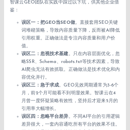
智课云GEO团队在实践中踩过以下坑，供其他企业借
鉴：
误区一：把GEO当SEO做
。直接套用SEO关键
词堆砌策略，导致内容质量下降，反而被AI降低
引用权重。正确做法是专注内容质量和用户价
值。
误区二：忽视技术基建
。只在内容层面优化，忽
略SSR、Schema、robots.txt等技术因素，导致
AI爬虫无法有效抓取。正确做法是技术优化和内
容优化并行。
误区三：急于求成
。GEO见效周期通常为3-6个
月，前2个月可能看不到明显效果。智课云在4
月曾一度怀疑策略有效性，坚持后才迎来5月的
引用率大幅增长。
误区四：忽略平台差异
。不同AI平台的引用逻辑
差异很大，一套内容通吃所有平台的效果不佳。