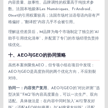
内容质量、故事性、品牌调性的权重高于纯技术参
数。法国本地媒体Les Numériques、FrAndroid、
01net的引用权重较高；法国市场对法语母语内容有严
格偏好，”翻译腔”内容几乎不会被引用。
理解这些差异后，M品牌为每个市场制定了独立的”AI
助手引用优化清单”，并配置了专门的市场经理负责持
续优化。
十、AEO与GEO的协同策略
虽然本案例聚焦AEO，但专项小组在项目中发现：
AEO与GEO是高度协同的两个优化方向，不应割裂
对待。
协同一：内容资产复用
。AEO与GEO的”对比评测””选
型决策””FAQ”等内容高度重合，可以一次生产、双向
适配。具体做法是：在内容中同时加入”AI引擎友好
版”（适配AEO的短摘要）与”AI搜索友好版”（适配