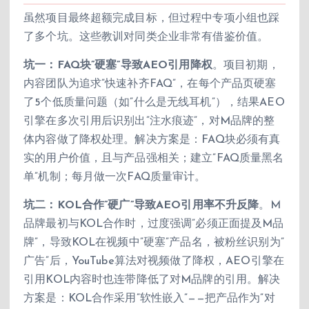
虽然项目最终超额完成目标，但过程中专项小组也踩
了多个坑。这些教训对同类企业非常有借鉴价值。
坑一：FAQ块”硬塞”导致AEO引用降权
。项目初期，
内容团队为追求”快速补齐FAQ”，在每个产品页硬塞
了5个低质量问题（如”什么是无线耳机”），结果AEO
引擎在多次引用后识别出”注水痕迹”，对M品牌的整
体内容做了降权处理。解决方案是：FAQ块必须有真
实的用户价值，且与产品强相关；建立”FAQ质量黑名
单”机制；每月做一次FAQ质量审计。
坑二：KOL合作”硬广”导致AEO引用率不升反降
。M
品牌最初与KOL合作时，过度强调”必须正面提及M品
牌”，导致KOL在视频中”硬塞”产品名，被粉丝识别为”
广告”后，YouTube算法对视频做了降权，AEO引擎在
引用KOL内容时也连带降低了对M品牌的引用。解决
方案是：KOL合作采用”软性嵌入”——把产品作为”对