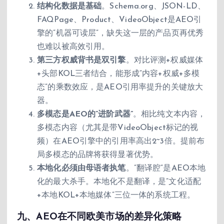
结构化数据是基础
。Schema.org、JSON-LD、
FAQPage、Product、VideoObject是AEO引
擎的”机器可读层”，缺失这一层的产品页再优秀
也难以被高效引用。
第三方权威背书是双引擎
。对比评测+权威媒体
+头部KOL三者结合，能形成”内容+权威+多模
态”的乘数效应，是AEO引用率提升的关键放大
器。
多模态是AEO的”进阶武器”
。相比纯文本内容，
多模态内容（尤其是带VideoObject标记的视
频）在AEO引擎中的引用率高出2~3倍。提前布
局多模态的品牌将获得显著优势。
本地化必须由母语者执笔
。”翻译腔”是AEO本地
化的最大杀手。本地化不是翻译，是”文化适配
+本地KOL+本地媒体”三位一体的系统工程。
九、AEO在不同欧美市场的差异化策略