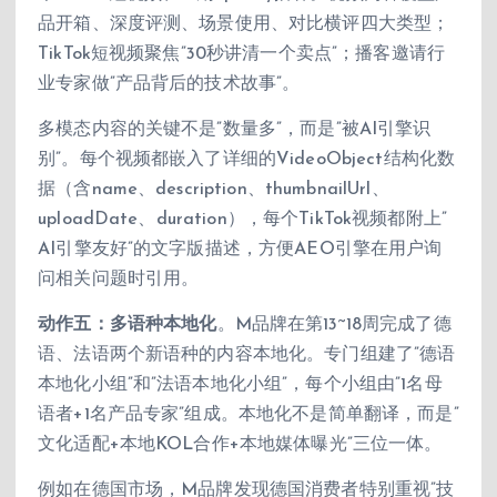
品开箱、深度评测、场景使用、对比横评四大类型；
TikTok短视频聚焦”30秒讲清一个卖点”；播客邀请行
业专家做”产品背后的技术故事”。
多模态内容的关键不是”数量多”，而是”被AI引擎识
别”。每个视频都嵌入了详细的VideoObject结构化数
据（含name、description、thumbnailUrl、
uploadDate、duration），每个TikTok视频都附上”
AI引擎友好”的文字版描述，方便AEO引擎在用户询
问相关问题时引用。
动作五：多语种本地化
。M品牌在第13~18周完成了德
语、法语两个新语种的内容本地化。专门组建了”德语
本地化小组”和”法语本地化小组”，每个小组由”1名母
语者+1名产品专家”组成。本地化不是简单翻译，而是”
文化适配+本地KOL合作+本地媒体曝光”三位一体。
例如在德国市场，M品牌发现德国消费者特别重视”技