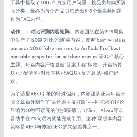
工具中提取了500+个真实用户问题，按品类与购买阶
段分类，最终为每个产品页筛选出5~8个最高频问题
作为FAQ内容。
动作二：对比评测内容矩阵
。内容团队在第9~12周集
中生产了120篇”对比评测”类内容，覆盖”best wireless
earbuds 2026″”alternatives to AirPods Pro””best
portable projector for outdoor movies”等30个核心
主题。每篇内容严格遵循”答案工程”标准：开篇摘要
块+适配清单+对比表格+FAQ块+反方意见+修订记
录。
为了适配AEO引擎的特殊偏好，内容团队还为每篇评
测文章额外制作了”语音助手友好版”——即把核心结论
压缩为30秒可读完的”短摘要版”，让Siri、Alexa等语
音助手在1~2句话内就能完成引用。这种”双版本内容”
策略是AEO与传统GEO的关键差异之一。