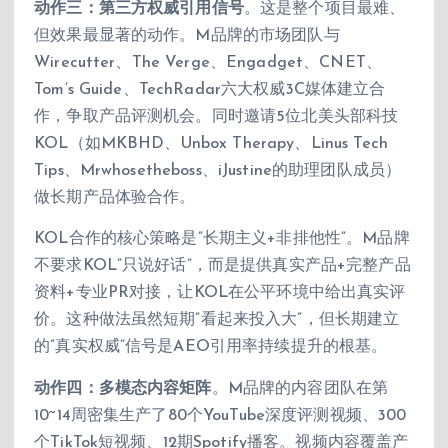
动作三：第三方权威引用信号
。这是整个项目最难、
但效果最显著的动作。M品牌的市场团队与
Wirecutter、The Verge、Engadget、CNET、
Tom’s Guide、TechRadar六大权威3C媒体建立合
作，争取产品评测机会。同时邀请5位北美头部科技
KOL（如MKBHD、Unbox Therapy、Linus Tech
Tips、Mrwhosetheboss、iJustine的助理团队成员）
做长期产品体验合作。
KOL合作的核心策略是”长期主义+非排他性”。M品牌
不要求KOL”只说好话”，而是提供真实产品+完整产品
资料+专业PR对接，让KOL在公平环境中给出真实评
价。这种做法虽然短期”看起来投入大”，但长期建立
的”真实权威”信号是AEO引用率持续提升的根基。
动作四：多模态内容矩阵
。M品牌的内容团队在第
10~14周密集生产了80个YouTube深度评测视频、300
个TikTok短视频、12期Spotify播客。视频内容覆盖产