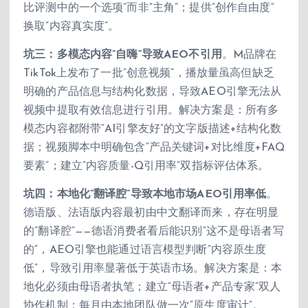
比评测中的一个选项”而非”主角”；提供”创作自由度”
换取”内容真实度”。
坑三：多模态内容”自嗨”导致AEO不引用
。M品牌在
TikTok上发布了一批”创意视频”，播放量虽高但缺乏
明确的产品信息与结构化数据，导致AEO引擎无法从
视频中提取有效信息进行引用。解决方案是：所有多
模态内容都附带”AI引擎友好”的文字版描述+结构化数
据；视频脚本中明确包含”产品关键词+对比维度+FAQ
要素”；建立”内容质量-Q引用率”双指标评估体系。
坑四：本地化”翻译腔”导致本地市场AEO引用率低
。
德语版、法语版内容最初由中文翻译而来，存在明显
的”翻译腔”——德语消费者看后能识别”这不是母语者写
的”，AEO引擎也能通过语言模型判断”内容原生度
低”，导致引用率显著低于英语市场。解决方案是：本
地化必须由母语者执笔；建立”母语者+产品专家”双人
协作机制；每月由本地团队做一次”原生度审计”。