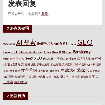
发表回复
要发表评论，您必须先
登录
。
热点关键词
GEO
AI搜索
ChatGPT
B2B营销
2025趋势
Figma
Perplexity
Google SGE
Inbound Marketing
Notion
OpenAI
Otter.ai
SEO
SaaS
品牌可
Perplexity AI
RAG
内容优化
内容策略
合规策略
品牌可见度
见性
品牌曝光
基础设施
多平台策略
实战指南
实战案例
对话式搜索
技术栈
搜索
数字营销
生成式引擎优化
引擎
摩根大通
案例研究
流量危机
监测体系
零点
知识图谱
知识管理
答案引擎
范式转移
虚拟试妆
语义化
谷歌搜索
金融行业
击搜索
高监管行业
更新日历