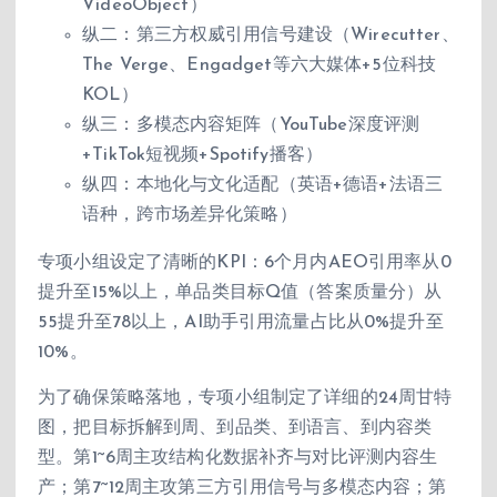
VideoObject）
纵二：第三方权威引用信号建设（Wirecutter、
The Verge、Engadget等六大媒体+5位科技
KOL）
纵三：多模态内容矩阵（YouTube深度评测
+TikTok短视频+Spotify播客）
纵四：本地化与文化适配（英语+德语+法语三
语种，跨市场差异化策略）
专项小组设定了清晰的KPI：6个月内AEO引用率从0
提升至15%以上，单品类目标Q值（答案质量分）从
55提升至78以上，AI助手引用流量占比从0%提升至
10%。
为了确保策略落地，专项小组制定了详细的24周甘特
图，把目标拆解到周、到品类、到语言、到内容类
型。第1~6周主攻结构化数据补齐与对比评测内容生
产；第7~12周主攻第三方引用信号与多模态内容；第