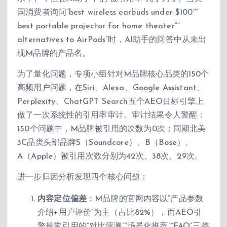
国消费者询问”best wireless earbuds under $100″”
best portable projector for home theater””
alternatives to AirPods”时，AI助手的回答中从未出
现M品牌的产品名。
为了量化问题，专项小组针对M品牌核心品类的150个
高频用户问题，在Siri、Alexa、Google Assistant、
Perplexity、ChatGPT Search五个AEO目标引擎上
做了一次系统性的引用率审计。审计结果令人警醒：
150个问题中，M品牌被引用的次数为0次；同期北美
3C品类头部品牌S（Soundcore）、B（Bose）、
A（Apple）被引用次数分别为42次、38次、29次。
进一步归因分析发现四个核心问题：
内容定位偏差
：M品牌的官网内容以”产品参数
介绍+用户评价”为主（占比82%），而AEO引
擎最常引用的”对比评测””场景化推荐””FAQ”三类